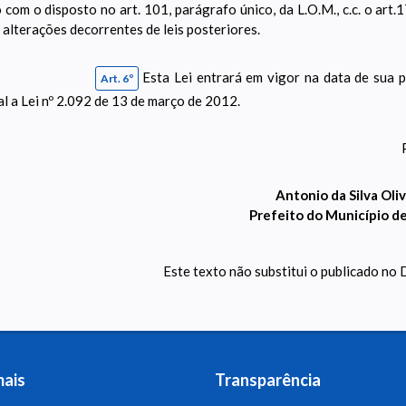
 com o disposto no art. 101, parágrafo único, da L.O.M., c.c. o art.17
 alterações decorrentes de leis posteriores.
Esta Lei entrará em vigor na data de sua 
Art. 6º
al a Lei nº 2.092 de 13 de março de 2012.
Antonio da Silva Oliv
Prefeito do Município d
Este texto não substitui o publicado no D
mais
Transparência