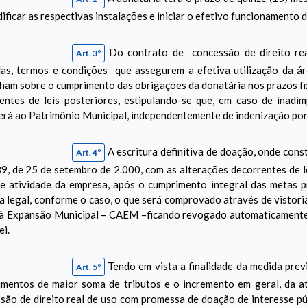
dificar as respectivas instalações e iniciar o efetivo funcionamento d
Do contrato de concessão de direito r
Art. 3º
las, termos e condições que assegurem a efetiva utilização da ár
ham sobre o cumprimento das obrigações da donatária nos prazos fix
entes de leis posteriores, estipulando-se que, em caso de inadi
erá ao Patrimônio Municipal, independentemente de indenização por 
A escritura definitiva de doação, onde const
Art. 4º
89, de 25 de setembro de 2.000, com as alterações decorrentes de l
e atividade da empresa, após o cumprimento integral das metas pr
a legal, conforme o caso, o que será comprovado através de vistor
à Expansão Municipal – CAEM –ficando revogado automaticamente o
ei.
Tendo em vista a finalidade da medida prev
Art. 5º
imentos de maior soma de tributos e o incremento em geral, da a
são de direito real de uso com promessa de doação de interesse públ