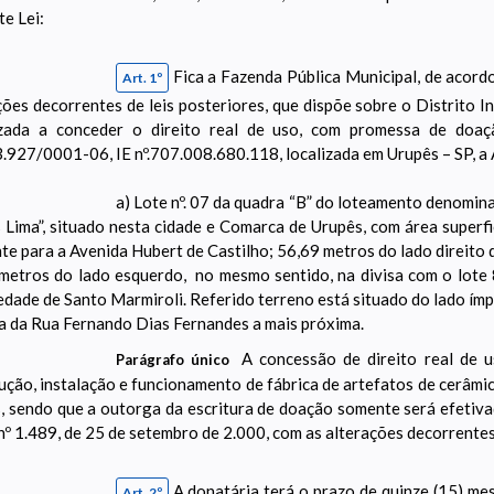
te Lei:
Fica a Fazenda Pública Municipal, de acord
Art. 1º
ções decorrentes de leis posteriores, que dispõe sobre o Distrito In
izada a conceder o direito real de uso, com promessa de 
.927/0001-06, IE nº.707.008.680.118, localizada em Urupês – SP, a A
a) Lote nº. 07 da quadra “B” do loteamento denomina
 Lima”, situado nesta cidade e Comarca de Urupês, com área super
nte para a Avenida Hubert de Castilho; 56,69 metros do lado direito d
metros do lado esquerdo, no mesmo sentido, na divisa com o lote 
edade de Santo Marmiroli. Referido terreno está situado do lado ímp
a da Rua Fernando Dias Fernandes a mais próxima.
A concessão de direito real de us
Parágrafo único
ução, instalação e funcionamento de fábrica de artefatos de cerâmic
s, sendo que a outorga da escritura de doação somente será efetiva
 nº 1.489, de 25 de setembro de 2.000, com as alterações decorrentes
A donatária terá o prazo de quinze (15) mes
Art. 2º