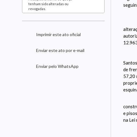
tenham sido alteradas ou
seguin
revogadas.
altera
Imprimir este ato oficial
autor
12.963
Enviar este ato por e-mail
Santos
Enviar pelo WhatsApp
de fre
57,20 
propri
esquin
constr
e piso
na Lei