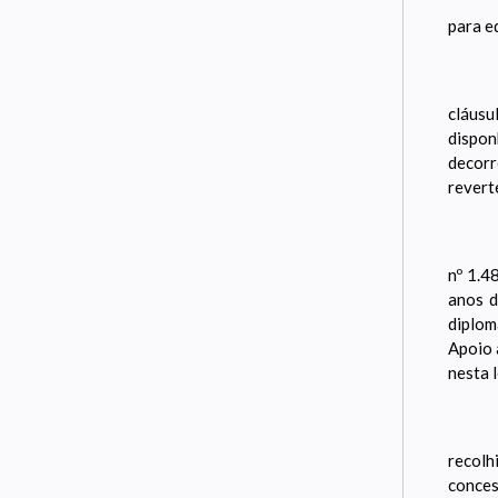
para e
cláusu
dispon
decorr
revert
nº 1.4
anos d
diplom
Apoio 
nesta l
recolh
conces