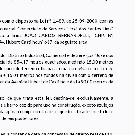
o com o disposto na Lei nº. 1.489, de 25-09-2000, com as
dustrial, Comercial e de Serviços “José dos Santos Lima”,
doação a firma JOÃO CARLOS BERNARDELLI, CNPJ Nº.
v. Hubert Castilho, nº 617, da seguinte área:
do Distrito Industrial, Comercial e de Serviços “José dos
ficial de 854,17 metros quadrados, medindo 15,00 metros
e quem do terreno olha para a rua, na divisa com o lote 6;
8 e 15,01 metros nos fundos na divisa com o terreno de
ar da Avenida Hubert de Castilho e dista 90,00 metros da
o, de que trata esta lei, destina-se, exclusivamente, a
a e barro cozido para uso na construção, exceto azulejos
da após o cumprimento dos requisitos fixados nesta lei e
 de leis posteriores
es, a contar da data da concessão de direito real de uso,