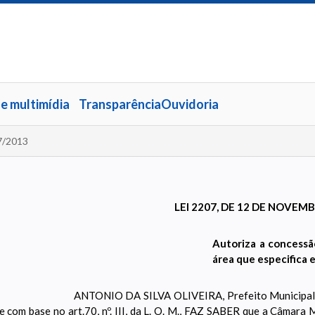
 e multimídia
Transparência
Ouvidoria
7/2013
LEI 2207, DE 12 DE NOVEM
Autoriza a concessã
área que especifica 
ANTONIO DA SILVA OLIVEIRA, Prefeito Municipal d
 e com base no art.70, nº. III, da L. O. M., FAZ SABER que a Câmara