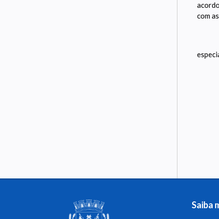
acordo
com as
especi
Saiba 