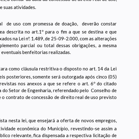
e suas atividades.
eal de uso com promessa de doação, deverão constar
ea descrita no art.1º para o fim a que se destina e que
ados na Lei nº. 1.489, de 25-09-2.000, com as alterações
mplemento parcial ou total dessas obrigações, a mesma
eventuais benfeitorias realizadas.
ara como cláusula restritiva o disposto no art. 14 da Lei
eis posteriores, somente será outorgada após cinco (05)
evistas nos anexos a que se refere o art. 6º do citado
ia do Setor de Engenharia, referendado pelo Conselho de
 contrato de concessão de direito real de uso previsto
ista nesta lei, que ensejará a oferta de novos empregos,
tividade econômica do Município, revestindo-se assim a
ico relevante, fica dispensada a respectiva licitação de