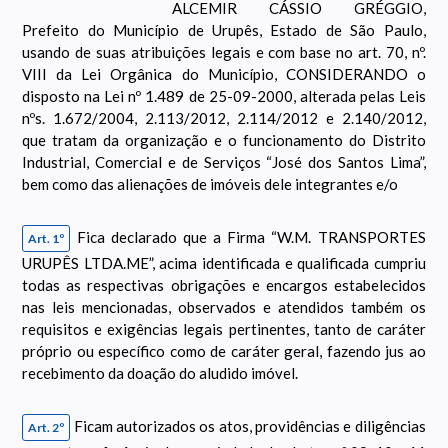
ALCEMIR CÁSSIO GRÉGGIO,
Prefeito do Município de Urupês, Estado de São Paulo,
usando de suas atribuições legais e com base no art. 70, nº.
VIII da Lei Orgânica do Município, CONSIDERANDO o
disposto na Lei nº 1.489 de 25-09-2000, alterada pelas Leis
nºs. 1.672/2004, 2.113/2012, 2.114/2012 e 2.140/2012,
que tratam da organização e o funcionamento do Distrito
Industrial, Comercial e de Serviços “José dos Santos Lima”,
bem como das alienações de imóveis dele integrantes e/o
Fica declarado que a Firma “W.M. TRANSPORTES
Art. 1º
URUPÊS LTDA.ME”, acima identificada e qualificada cumpriu
todas as respectivas obrigações e encargos estabelecidos
nas leis mencionadas, observados e atendidos também os
requisitos e exigências legais pertinentes, tanto de caráter
próprio ou específico como de caráter geral, fazendo jus ao
recebimento da doação do aludido imóvel.
Ficam autorizados os atos, providências e diligências
Art. 2º