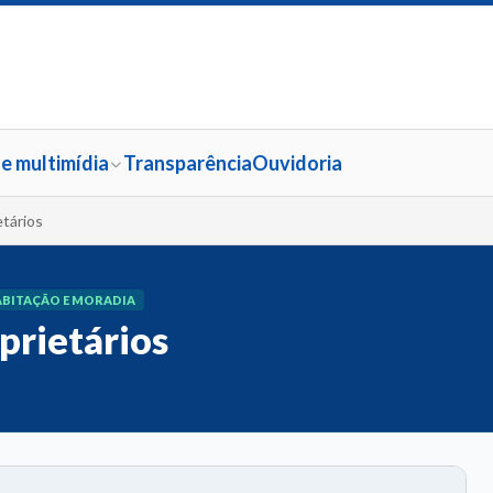
 e multimídia
Transparência
Ouvidoria
etários
BITAÇÃO E MORADIA
prietários