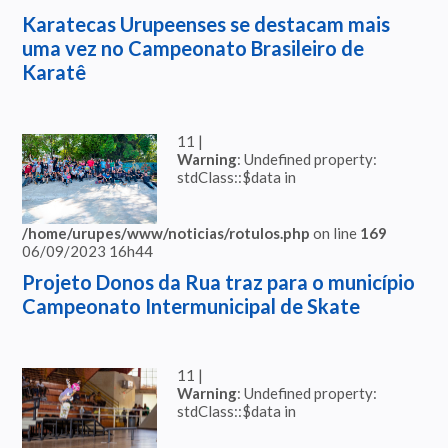
Karatecas Urupeenses se destacam mais
uma vez no Campeonato Brasileiro de
Karatê
11 |
Warning
: Undefined property:
stdClass::$data in
/home/urupes/www/noticias/rotulos.php
on line
169
06/09/2023 16h44
Projeto Donos da Rua traz para o município
Campeonato Intermunicipal de Skate
11 |
Warning
: Undefined property:
stdClass::$data in