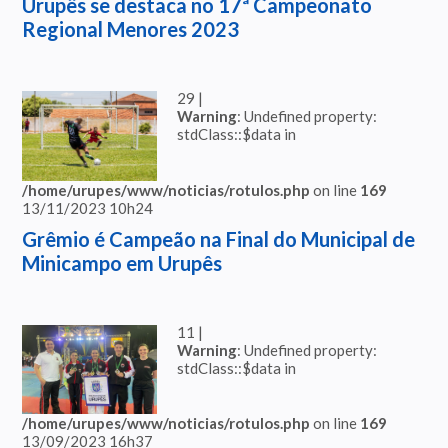
Urupês se destaca no 17ª Campeonato
Regional Menores 2023
29 |
Warning
: Undefined property:
stdClass::$data in
/home/urupes/www/noticias/rotulos.php
on line
169
13/11/2023 10h24
Grêmio é Campeão na Final do Municipal de
Minicampo em Urupês
11 |
Warning
: Undefined property:
stdClass::$data in
/home/urupes/www/noticias/rotulos.php
on line
169
13/09/2023 16h37