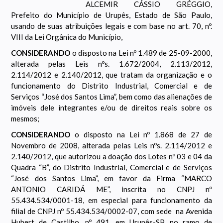
ALCEMIR CÁSSIO GRÉGGIO,
Prefeito do Município de Urupês, Estado de São Paulo,
usando de suas atribuições legais e com base no art. 70, nº.
VIII da Lei Orgânica do Município,
CONSIDERANDO
o disposto na Lei nº 1.489 de 25-09-2000,
alterada pelas Leis nºs. 1.672/2004, 2.113/2012,
2.114/2012 e 2.140/2012, que tratam da organização e o
funcionamento do Distrito Industrial, Comercial e de
Serviços “José dos Santos Lima”, bem como das alienações de
imóveis dele integrantes e/ou de direitos reais sobre os
mesmos;
CONSIDERANDO
o disposto na Lei nº 1.868 de 27 de
Novembro de 2008, alterada pelas Leis nºs. 2.114/2012 e
2.140/2012, que autorizou a doação dos Lotes nº 03 e 04 da
Quadra “B”, do Distrito Industrial, Comercial e de Serviços
“José dos Santos Lima”, em favor da Firma “MARCO
ANTONIO CARIDÁ ME”, inscrita no CNPJ nº
55.434.534/0001-18, em especial para funcionamento da
filial de CNPJ nº 55.434.534/0002-07, com sede na Avenida
Hubert de Castilho, nº 491, em Urupês-SP, no ramo de