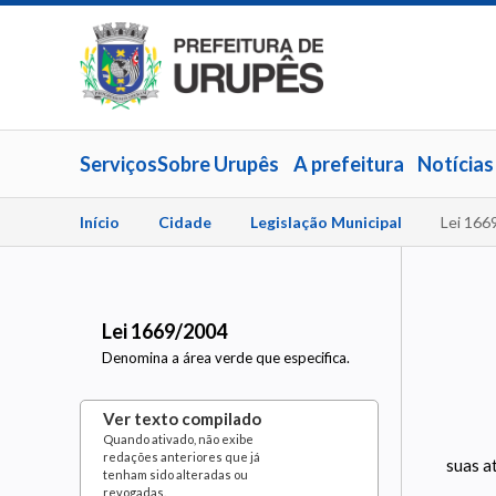
Serviços
Sobre Urupês
A prefeitura
Notícias
Início
Cidade
Legislação Municipal
Lei 166
Lei 1669/2004
Denomina a área verde que especifica.
Ver texto compilado
Quando ativado, não exibe
redações anteriores que já
suas a
tenham sido alteradas ou
revogadas.