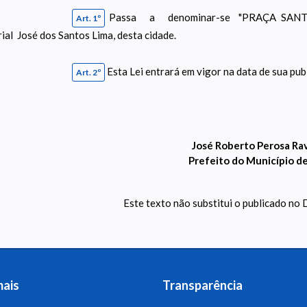
Passa a denominar-se "PRAÇA SANTO M
Art. 1º
rial José dos Santos Lima, desta cidade.
Esta Lei entrará em vigor na data de sua pu
Art. 2º
José Roberto Perosa Ra
Prefeito do Município d
Este texto não substitui o publicado no D
mais
Transparência