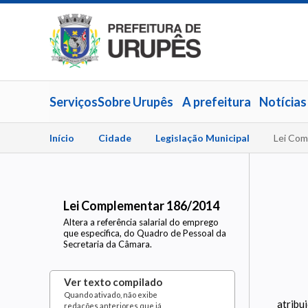
Serviços
Sobre Urupês
A prefeitura
Notícias
Início
Cidade
Legislação Municipal
Lei Com
Lei Complementar 186/2014
Altera a referência salarial do emprego
que especifica, do Quadro de Pessoal da
Secretaria da Câmara.
Ver texto compilado
Quando ativado, não exibe
atribu
redações anteriores que já