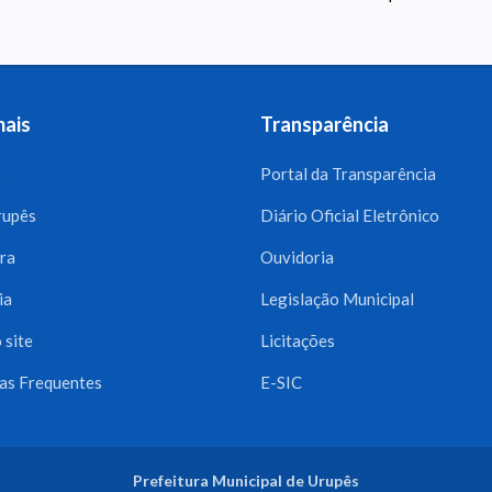
mais
Transparência
s
Portal da Transparência
rupês
Diário Oficial Eletrônico
ra
Ouvidoria
ia
Legislação Municipal
 site
Licitações
as Frequentes
E-SIC
Prefeitura Municipal de Urupês