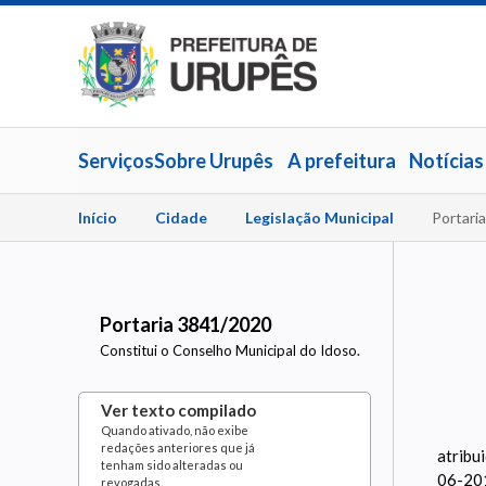
Serviços
Sobre Urupês
A prefeitura
Notícias
Início
Cidade
Legislação Municipal
Portari
Portaria 3841/2020
Constitui o Conselho Municipal do Idoso.
Ver texto compilado
Quando ativado, não exibe
redações anteriores que já
atribui
tenham sido alteradas ou
06-201
revogadas.