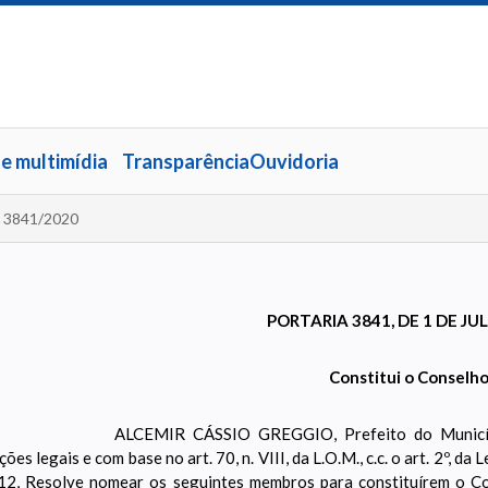
 e multimídia
Transparência
Ouvidoria
a 3841/2020
PORTARIA 3841, DE 1 DE JU
Constitui o Conselho
ALCEMIR CÁSSIO GREGGIO, Prefeito do Municíp
ções legais e com base no art. 70, n. VIII, da L.O.M., c.c. o art. 2º, d
2, Resolve nomear os seguintes membros para constituírem o Co